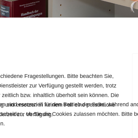
schiedene Fragestellungen. Bitte beachten Sie,
enstleister zur Verfügung gestellt werden, trotz
zeitlich bzw. inhaltlich überholt sein können. Die
en sind essenziell für den Betrieb der Seite, während a
g und ersetzen in keinem Fall eine persönliche
tscheiden, ob Sie die Cookies zulassen möchten. Bitte 
derzeit zur Verfügung.
n.